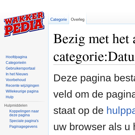
Categorie
Overleg
Bezig met het
categorie:Dat
Hoofdpagina
Categorieën
Ga naar:
navigatie
,
zoeken
Gebruikersportaal
In het Nieuws
Deze pagina besta
Voorbehoud
Recente wijzigingen
veld om de pagina
Willekeurige pagina
Hulp
Hulpmiddelen
staat op de
hulpp
Koppelingen naar
deze pagina
Speciale pagina's
uw browser als u 
Paginagegevens