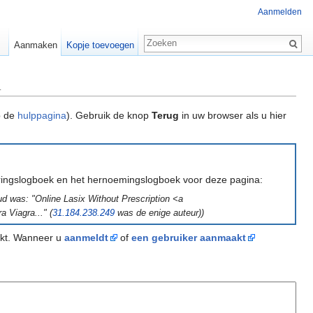
Aanmelden
Aanmaken
Kopje toevoegen
m
p de
hulppagina
). Gebruik de knop
Terug
in uw browser als u hier
eringslogboek en het hernoemingslogboek voor deze pagina:
ud was: "Online Lasix Without Prescription <a
 Viagra..." (
31.184.238.249
was de enige auteur))
akt. Wanneer u
aanmeldt
of
een gebruiker aanmaakt