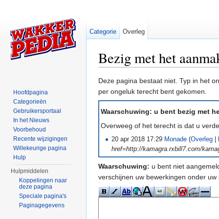
Categorie
Overleg
Bezig met het aanma
Ga naar:
navigatie
,
zoeken
Deze pagina bestaat niet. Typ in het 
per ongeluk terecht bent gekomen.
Hoofdpagina
Categorieën
Gebruikersportaal
Waarschuwing: u bent bezig met het
In het Nieuws
Overweeg of het terecht is dat u ver
Voorbehoud
Recente wijzigingen
20 apr 2018 17:29
Monade
(
Overleg
|
Willekeurige pagina
href=http://kamagra.rxbill7.com/kama
Hulp
Waarschuwing:
u bent niet aangemeld
Hulpmiddelen
verschijnen uw bewerkingen onder uw 
Koppelingen naar
deze pagina
Speciale pagina's
Paginagegevens