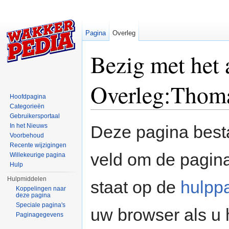
Pagina
Overleg
Bezig met het
Overleg:Thom
Hoofdpagina
Categorieën
Ga naar:
navigatie
,
zoeken
Gebruikersportaal
In het Nieuws
Deze pagina besta
Voorbehoud
Recente wijzigingen
veld om de pagina
Willekeurige pagina
Hulp
Hulpmiddelen
staat op de
hulpp
Koppelingen naar
deze pagina
Speciale pagina's
uw browser als u 
Paginagegevens