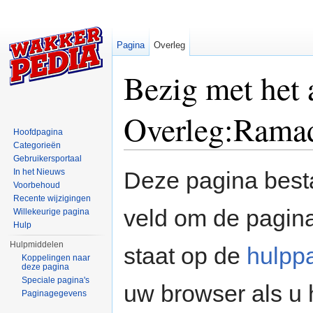
Pagina
Overleg
Bezig met het
Overleg:Rama
Hoofdpagina
Categorieën
Ga naar:
navigatie
,
zoeken
Gebruikersportaal
In het Nieuws
Deze pagina besta
Voorbehoud
Recente wijzigingen
veld om de pagina
Willekeurige pagina
Hulp
Hulpmiddelen
staat op de
hulpp
Koppelingen naar
deze pagina
Speciale pagina's
uw browser als u 
Paginagegevens