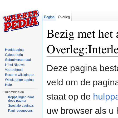
Pagina
Overleg
Bezig met het
Overleg:Interl
Hoofdpagina
Categorieën
Ga naar:
navigatie
,
zoeken
Gebruikersportaal
In het Nieuws
Deze pagina besta
Voorbehoud
Recente wijzigingen
veld om de pagina
Willekeurige pagina
Hulp
Hulpmiddelen
staat op de
hulpp
Koppelingen naar
deze pagina
Speciale pagina's
uw browser als u 
Paginagegevens