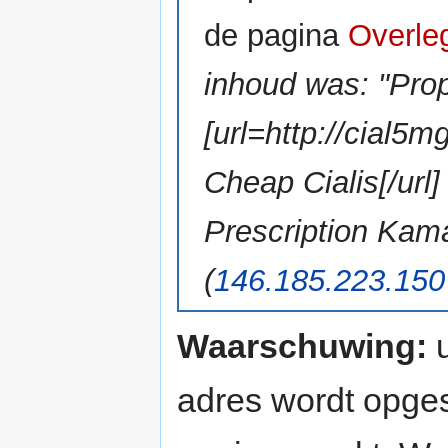
de pagina
Overle
inhoud was: "Pro
[url=http://cial5
Cheap Cialis[/url
Prescription Kama
(
146.185.223.150
Waarschuwing:
u
adres wordt opges