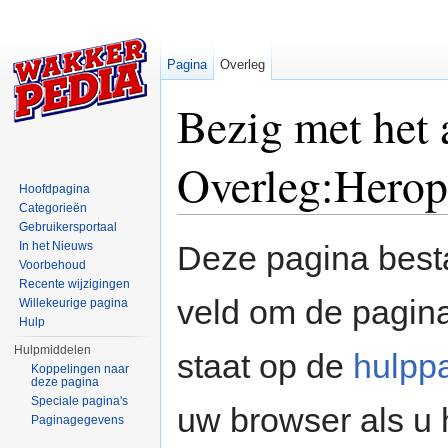
Pagina
Overleg
Bezig met het
Overleg:Hero
Hoofdpagina
Categorieën
Ga naar:
navigatie
,
zoeken
Gebruikersportaal
In het Nieuws
Deze pagina besta
Voorbehoud
Recente wijzigingen
veld om de pagina
Willekeurige pagina
Hulp
Hulpmiddelen
staat op de
hulpp
Koppelingen naar
deze pagina
Speciale pagina's
uw browser als u 
Paginagegevens