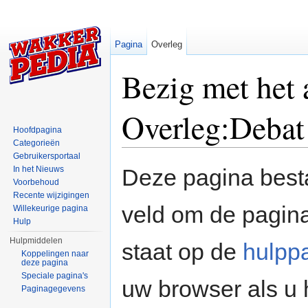
Pagina
Overleg
Bezig met het
Overleg:Debat
Hoofdpagina
Categorieën
Ga naar:
navigatie
,
zoeken
Gebruikersportaal
In het Nieuws
Deze pagina besta
Voorbehoud
Recente wijzigingen
veld om de pagina
Willekeurige pagina
Hulp
Hulpmiddelen
staat op de
hulpp
Koppelingen naar
deze pagina
Speciale pagina's
uw browser als u 
Paginagegevens