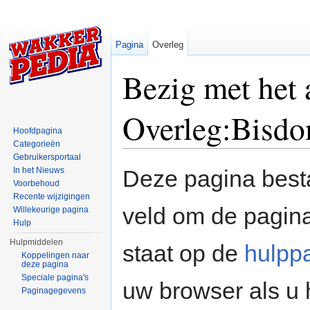
Pagina
Overleg
Bezig met het
Overleg:Bisd
Hoofdpagina
Categorieën
Ga naar:
navigatie
,
zoeken
Gebruikersportaal
In het Nieuws
Deze pagina besta
Voorbehoud
Recente wijzigingen
veld om de pagina
Willekeurige pagina
Hulp
Hulpmiddelen
staat op de
hulpp
Koppelingen naar
deze pagina
Speciale pagina's
uw browser als u 
Paginagegevens