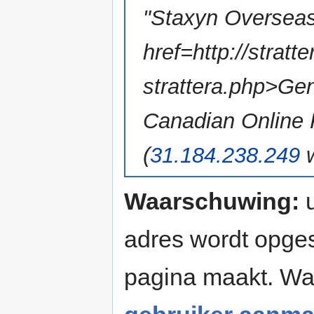
"Staxyn Oversea
href=http://stratt
strattera.php>Gen
Canadian Online 
(
31.184.238.249
w
Waarschuwing:
u
adres wordt opges
pagina maakt. W