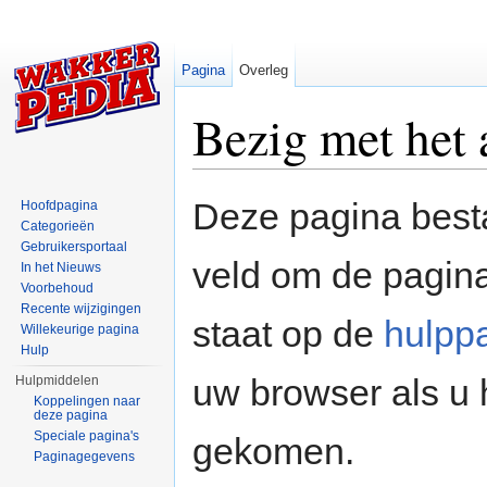
Pagina
Overleg
Bezig met het
Ga naar:
navigatie
,
zoeken
Deze pagina besta
Hoofdpagina
Categorieën
Gebruikersportaal
veld om de pagina
In het Nieuws
Voorbehoud
Recente wijzigingen
staat op de
hulpp
Willekeurige pagina
Hulp
uw browser als u 
Hulpmiddelen
Koppelingen naar
deze pagina
Speciale pagina's
gekomen.
Paginagegevens