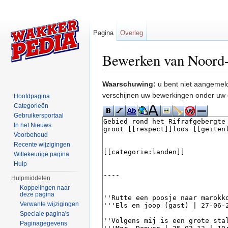
Pagina
Overleg
Bewerken van Noord
Ga naar:
navigatie
,
zoeken
Waarschuwing:
u bent niet aangemeld
verschijnen uw bewerkingen onder uw 
Hoofdpagina
Categorieën
Gebruikersportaal
In het Nieuws
Voorbehoud
Recente wijzigingen
Willekeurige pagina
Hulp
Hulpmiddelen
Koppelingen naar
deze pagina
Verwante wijzigingen
Speciale pagina's
Paginagegevens