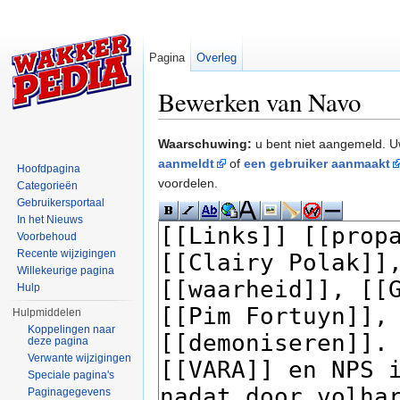
Pagina
Overleg
Bewerken van Navo
Ga naar:
navigatie
,
zoeken
Waarschuwing:
u bent niet aangemeld. U
aanmeldt
of
een gebruiker aanmaakt
Hoofdpagina
voordelen.
Categorieën
Gebruikersportaal
In het Nieuws
Voorbehoud
Recente wijzigingen
Willekeurige pagina
Hulp
Hulpmiddelen
Koppelingen naar
deze pagina
Verwante wijzigingen
Speciale pagina's
Paginagegevens