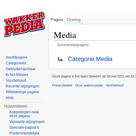
Pagina
Overleg
Media
Doorverwijspagina
Ga naar:
navigatie
,
zoeken
Doorverwijzen naar:
Hoofdpagina
Categorie:Media
Categorieën
Gebruikersportaal
In het Nieuws
Deze pagina is het laatst bewerkt op 28 mei 2011 om 19:
Voorbehoud
Privacybeleid
Over wakkerpedia
Voorbehoud
Recente wijzigingen
Willekeurige pagina
Hulp
Hulpmiddelen
Koppelingen naar
deze pagina
Verwante wijzigingen
Speciale pagina's
Printervriendelijke