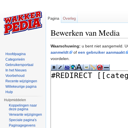
Pagina
Overleg
Bewerken van Media
Ga naar:
navigatie
,
zoeken
Waarschuwing:
u bent niet aangemeld. U
aanmeldt
of
een gebruiker aanmaakt
Hoofdpagina
voordelen.
Categorieën
Gebruikersportaal
In het Nieuws
Voorbehoud
Recente wijzigingen
Willekeurige pagina
Hulp
Hulpmiddelen
Koppelingen naar
deze pagina
Verwante wijzigingen
Speciale pagina's
Paginagegevens