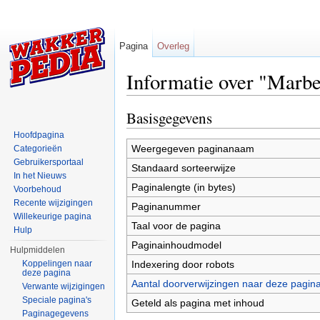
Pagina
Overleg
Informatie over "Marbe
Ga naar:
navigatie
,
zoeken
Basisgegevens
Hoofdpagina
Weergegeven paginanaam
Categorieën
Gebruikersportaal
Standaard sorteerwijze
In het Nieuws
Paginalengte (in bytes)
Voorbehoud
Recente wijzigingen
Paginanummer
Willekeurige pagina
Taal voor de pagina
Hulp
Paginainhoudmodel
Hulpmiddelen
Indexering door robots
Koppelingen naar
deze pagina
Aantal doorverwijzingen naar deze pagin
Verwante wijzigingen
Speciale pagina's
Geteld als pagina met inhoud
Paginagegevens