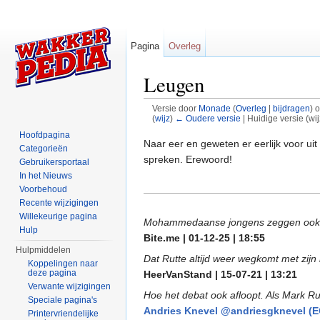
Pagina
Overleg
Leugen
Versie door
Monade
(
Overleg
|
bijdragen
)
o
(
wijz
)
← Oudere versie
| Huidige versie (wi
Ga naar:
navigatie
,
zoeken
Hoofdpagina
Naar eer en geweten er eerlijk voor ui
Categorieën
spreken. Erewoord!
Gebruikersportaal
In het Nieuws
Voorbehoud
Recente wijzigingen
Willekeurige pagina
Mohammedaanse jongens zeggen ook vaak
Hulp
Bite.me | 01-12-25 | 18:55
Hulpmiddelen
Dat Rutte altijd weer wegkomt met zijn l
Koppelingen naar
deze pagina
HeerVanStand | 15-07-21 | 13:21
Verwante wijzigingen
Hoe het debat ook afloopt. Als Mark Rut
Speciale pagina's
Andries Knevel @andriesgknevel (EO-f
Printervriendelijke