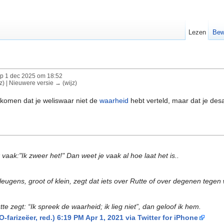
Lezen
Bew
p 1 dec 2025 om 18:52
jz) | Nieuwere versie → (wijz)
t komen dat je weliswaar niet de
waarheid
hebt verteld, maar dat je des
:"Ik zweer het!" Dan weet je vaak al hoe laat het is..
eugens, groot of klein, zegt dat iets over Rutte of over degenen tegen w
te zegt: “Ik spreek de waarheid; ik lieg niet”, dan geloof ik hem.
arizeëer, red.) 6:19 PM Apr 1, 2021 via Twitter for iPhone