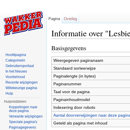
Pagina
Overleg
Informatie over "Lesbi
Ga naar:
navigatie
,
zoeken
Basisgegevens
Hoofdpagina
Weergegeven paginanaam
Categorieën
Gebruikersportaal
Standaard sorteerwijze
In het Nieuws
Paginalengte (in bytes)
Voorbehoud
Recente wijzigingen
Paginanummer
Willekeurige pagina
Taal voor de pagina
Hulp
Paginainhoudmodel
Hulpmiddelen
Indexering door robots
Koppelingen naar
deze pagina
Aantal doorverwijzingen naar deze pagin
Verwante wijzigingen
Speciale pagina's
Geteld als pagina met inhoud
Paginagegevens