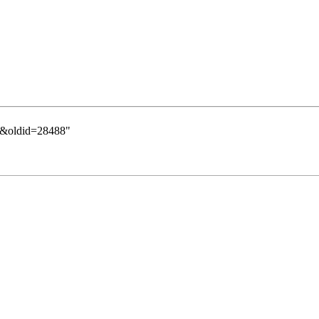
is&oldid=28488
"