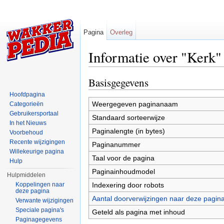
Pagina
Overleg
Informatie over "Kerk"
Ga naar:
navigatie
,
zoeken
Basisgegevens
Hoofdpagina
Weergegeven paginanaam
Categorieën
Gebruikersportaal
Standaard sorteerwijze
In het Nieuws
Paginalengte (in bytes)
Voorbehoud
Recente wijzigingen
Paginanummer
Willekeurige pagina
Taal voor de pagina
Hulp
Paginainhoudmodel
Hulpmiddelen
Indexering door robots
Koppelingen naar
deze pagina
Aantal doorverwijzingen naar deze pagin
Verwante wijzigingen
Speciale pagina's
Geteld als pagina met inhoud
Paginagegevens