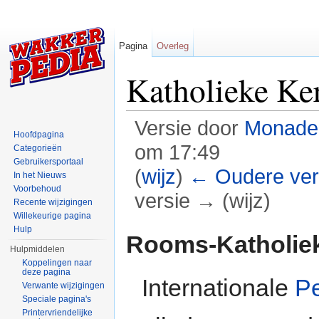
Pagina
Overleg
Katholieke Ke
Versie door
Monade
Hoofdpagina
om 17:49
Categorieën
Gebruikersportaal
(
wijz
)
← Oudere ver
In het Nieuws
Voorbehoud
versie → (wijz)
Recente wijzigingen
Willekeurige pagina
Ga naar:
navigatie
,
zoeken
Hulp
Rooms-Katholie
Hulpmiddelen
Koppelingen naar
deze pagina
Internationale
P
Verwante wijzigingen
Speciale pagina's
Printervriendelijke