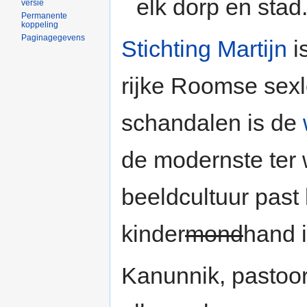
elk dorp en stad
versie
Permanente
koppeling
Paginagegevens
Stichting Martijn
i
rijke Roomse sex
schandalen is de
de modernste ter w
beeldcultuur past 
kinder
mond
hand 
Kanunnik, pastoor