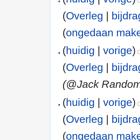
(
Overleg
|
bijdr
(
ongedaan mak
(
huidig
|
vorige
)
(
Overleg
|
bijdr
(@Jack Random
(
huidig
|
vorige
)
(
Overleg
|
bijdr
(
ongedaan mak