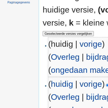
Paginagegevens
huidige versie,
(v
versie,
k
= kleine 
(huidig |
vorige
)
(
Overleg
|
bijdr
(
ongedaan mak
(
huidig
|
vorige
)
(
Overleg
|
bijdr