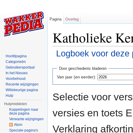
Pagina
Overleg
Katholieke Ker
Logboek voor deze 
Hoofdpagina
Ga naar:
navigatie
,
zoeken
Categorieën
Gebruikersportaal
Door geschiedenis bladeren
In het Nieuws
Van jaar (en eerder):
Voorbehoud
Recente wijzigingen
Willekeurige pagina
Selectie voor vers
Hulp
Hulpmiddelen
versies en toets
Koppelingen naar
deze pagina
Verwante wijzigingen
Atom
Verklaring afkort
Speciale pagina's