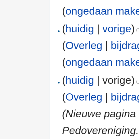
(
ongedaan mak
(
huidig
|
vorige
)
(
Overleg
|
bijdr
(
ongedaan mak
(
huidig
| vorige)
(
Overleg
|
bijdr
(Nieuwe pagina 
Pedovereniging