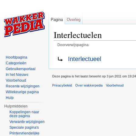
Pagina
Overleg
Interlectuelen
Doorverwijspagina
Ga naar:
navigatie
,
zoeken
Doorverwijzen naar:
Hoofdpagina
Interlectueel
Categorieën
Gebruikersportaal
In het Nieuws
Deze pagina is het laatst bewerkt op 3 jun 2011 om 19:24
Voorbehoud
Privacybeleid
Over wakkerpedia
Voorbehoud
Recente wijzigingen
Willekeurige pagina
Hulp
Hulpmiddelen
Koppelingen naar
deze pagina
Verwante wijzigingen
Speciale pagina's
Printervriendelijke