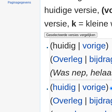
Paginagegevens
huidige versie,
(v
versie,
k
= kleine 
(huidig |
vorige
)
(
Overleg
|
bijdr
(Was nep, helaa
(
huidig
|
vorige
)
(
Overleg
|
bijdr