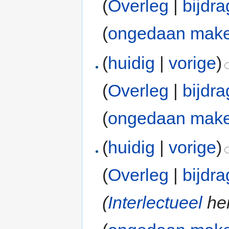
(
Overleg
|
bijdr
(
ongedaan mak
(
huidig
|
vorige
)
(
Overleg
|
bijdr
(
ongedaan mak
(
huidig
|
vorige
)
(
Overleg
|
bijdr
(
Interlectueel
he