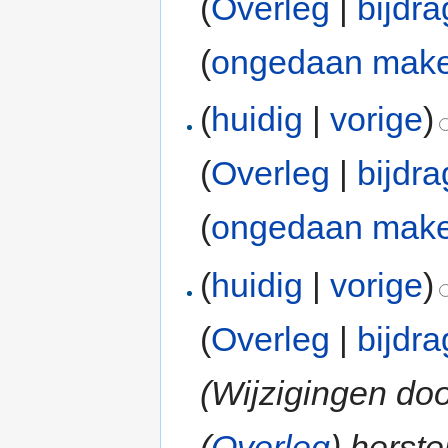
(
Overleg
|
bijdr
(
ongedaan mak
(
huidig
|
vorige
)
(
Overleg
|
bijdr
(
ongedaan mak
(
huidig
|
vorige
)
(
Overleg
|
bijdr
(Wijzigingen do
(
Overleg
) herste