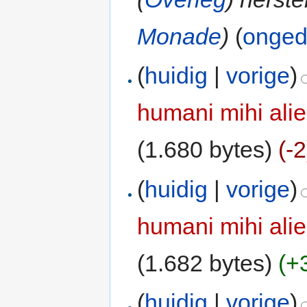
Monade
)
(
onge
(
huidig
|
vorige
)
humani mihi ali
(1.680 bytes)
(-2
(
huidig
|
vorige
)
humani mihi ali
(1.682 bytes)
(+
(
huidig
|
vorige
)