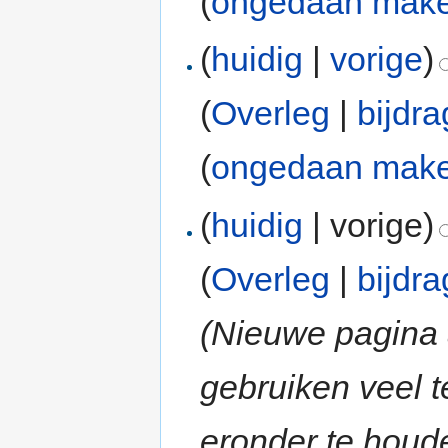
(
ongedaan mak
(
huidig
|
vorige
)
(
Overleg
|
bijdr
(
ongedaan mak
(
huidig
| vorige)
(
Overleg
|
bijdr
(Nieuwe pagina
gebruiken veel 
eronder te houd