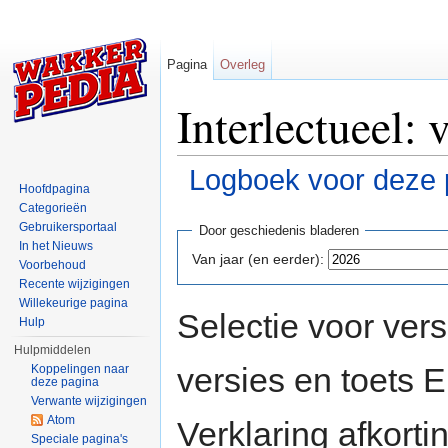
Pagina
Overleg
Interlectueel: 
Logboek voor deze 
Hoofdpagina
Ga naar:
navigatie
,
zoeken
Categorieën
Gebruikersportaal
Door geschiedenis bladeren
In het Nieuws
Van jaar (en eerder):
Voorbehoud
Recente wijzigingen
Willekeurige pagina
Selectie voor vers
Hulp
Hulpmiddelen
versies en toets
Koppelingen naar
deze pagina
Verwante wijzigingen
Atom
Verklaring afkort
Speciale pagina's