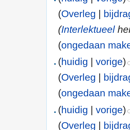
(
Overleg
|
bijdr
(
Interlektueel
he
(
ongedaan mak
(
huidig
|
vorige
)
(
Overleg
|
bijdr
(
ongedaan mak
(
huidig
|
vorige
)
(
Overleg
|
bijdr