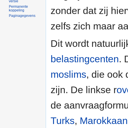
versie
Permanente
zonder dat zij hie
koppeling
Paginagegevens
zelfs zich maar a
Dit wordt natuurli
belastingcenten
. 
moslims
, die ook
zijn. De linkse r
ov
de aanvraagformul
Turks
,
Marokkaan