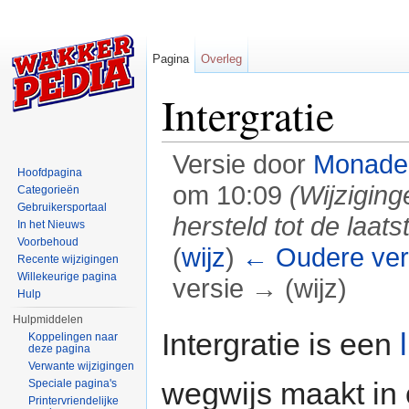
Pagina
Overleg
Intergratie
Versie door
Monade
Hoofdpagina
om 10:09
(Wijzigin
Categorieën
Gebruikersportaal
hersteld tot de laat
In het Nieuws
Voorbehoud
(
wijz
)
← Oudere ver
Recente wijzigingen
Willekeurige pagina
versie → (wijz)
Hulp
Ga naar:
navigatie
,
zoeken
Hulpmiddelen
Intergratie is een
Koppelingen naar
deze pagina
Verwante wijzigingen
wegwijs maakt in
Speciale pagina's
Printervriendelijke