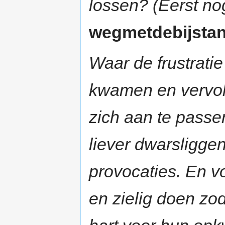
lossen? (Eerst no
wegmetdebijstand
Waar de frustrati
kwamen en vervol
zich aan te pass
liever dwarsligge
provocaties. En vo
en zielig doen z