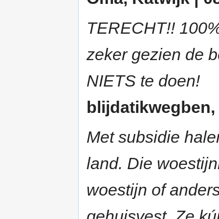
TERECHT!! 100% a
zeker gezien de b
NIETS te doen!
blijdatikwegben, 
Met subsidie hale
land. Die woesti
woestijn of ander
gehuisvest. Ze kú