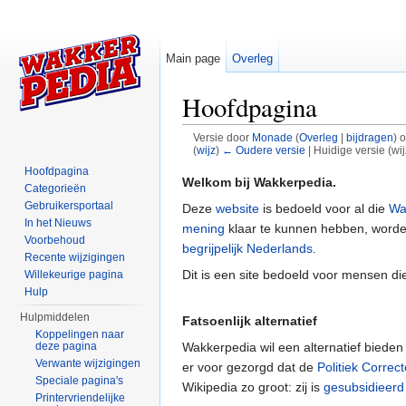
Main page
Overleg
Hoofdpagina
Versie door
Monade
(
Overleg
|
bijdragen
)
o
(
wijz
)
← Oudere versie
| Huidige versie (wi
Ga naar:
navigatie
,
zoeken
Hoofdpagina
Welkom bij Wakkerpedia.
Categorieën
Gebruikersportaal
Deze
website
is bedoeld voor al die
Wa
In het Nieuws
mening
klaar te kunnen hebben, worden
Voorbehoud
begrijpelijk Nederlands
.
Recente wijzigingen
Dit is een site bedoeld voor mensen di
Willekeurige pagina
Hulp
Hulpmiddelen
Fatsoenlijk alternatief
Koppelingen naar
Wakkerpedia wil een alternatief bieden
deze pagina
Verwante wijzigingen
er voor gezorgd dat de
Politiek Correct
Speciale pagina's
Wikipedia zo groot: zij is
gesubsidieerd
Printervriendelijke