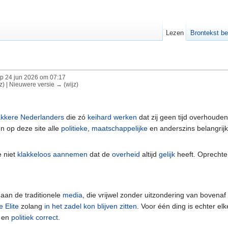
Lezen
Brontekst be
p 24 jun 2026 om 07:17
jz) | Nieuwere versie → (wijz)
kkere Nederlanders
die zó
keihard werken
dat zij geen tijd overhoude
 op deze site alle
politieke
,
maatschappelijke
en anderszins belangrij
e niet
klakkeloos aannemen
dat de
overheid
altijd
gelijk
heeft. Oprecht
 aan de traditionele
media
, die vrijwel zonder uitzondering van bovena
e Elite
zolang
in het zadel kon blijven zitten
. Voor één ding is echter elk
en
politiek correct
.