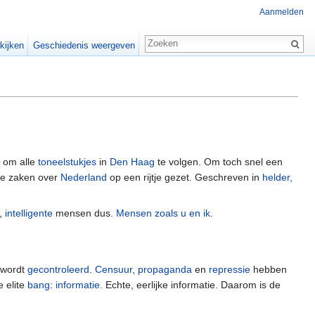
Aanmelden
kijken
Geschiedenis weergeven
n om alle
toneelstukjes
in
Den Haag
te volgen. Om toch snel een
ke zaken over
Nederland
op een rijtje gezet. Geschreven in
helder,
e,
intelligente
mensen dus.
Mensen zoals u en ik
.
f wordt
gecontroleerd
.
Censuur
,
propaganda
en
repressie
hebben
e elite
bang
:
informatie
. Echte, eerlijke informatie. Daarom is de