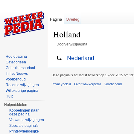
Pagina
Overleg
Holland
Doorverwijspagina
Ga naar:
navigatie
,
zoeken
Doorverwijzen naar:
Hoofdpagina
Nederland
Categorieën
Gebruikersportaal
In het Nieuws
Deze pagina is het laatst bewerkt op 15 dec 2025 om 19:
Voorbehoud
Privacybeleid
Over wakkerpedia
Voorbehoud
Recente wijzigingen
Willekeurige pagina
Hulp
Hulpmiddelen
Koppelingen naar
deze pagina
Verwante wijzigingen
Speciale pagina's
Printervriendelijke