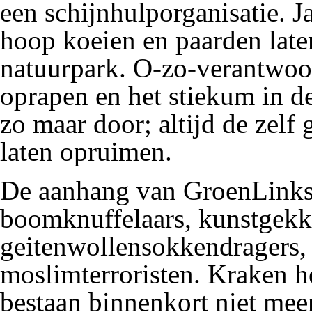
een schijnhulporganisatie. 
hoop
koeien
en
paarden
late
natuurpark
. O-zo-verantwoo
oprapen en het stiekum in d
zo maar door; altijd de zelf
laten opruimen.
De aanhang van GroenLinks 
boomknuffelaars
,
kunstgekk
geitenwollensokkendragers
moslim
terroristen
.
Kraken
he
bestaan binnenkort niet meer