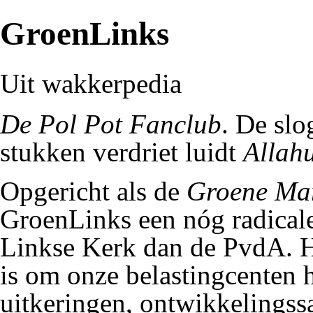
GroenLinks
Uit wakkerpedia
De Pol Pot Fanclub
. De
slo
stukken verdriet luidt
Allah
Opgericht als de
Groene Mar
GroenLinks een nóg radical
Linkse Kerk
dan de
PvdA
. 
is om
onze belastingcenten
h
uitkeringen
,
ontwikkelings