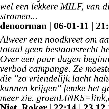
wel een lekkere MILF, van d
stromen...
denoorman | 06-01-11 | 21
Alweer een noodkreet om aan
totaal geen bestaansrecht hee
Over een paar dagen beginn
verbod campange. Ze moeste
die "zo vriendelijk lacht ha
kunnen krijgen" femke het ga 
meer zie. groenLINKS=link,
Niet, Roker | 22:14 | 23.12