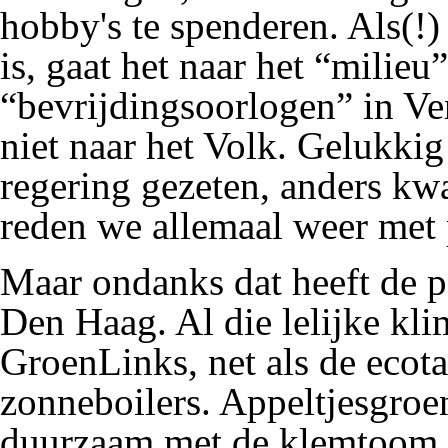
hobby's
te spenderen. Als(!)
is, gaat het naar het “
milieu
”
“bevrijdings
oorlogen
” in
Ve
niet naar
het Volk
. Gelukkig
regering
gezeten, anders kw
reden we allemaal weer met
Maar ondanks dat heeft de p
Den Haag
. Al die lelijke
kli
GroenLinks, net als de ecota
zonneboilers. Appeltjesgroen
duurzaam met de klemtoom