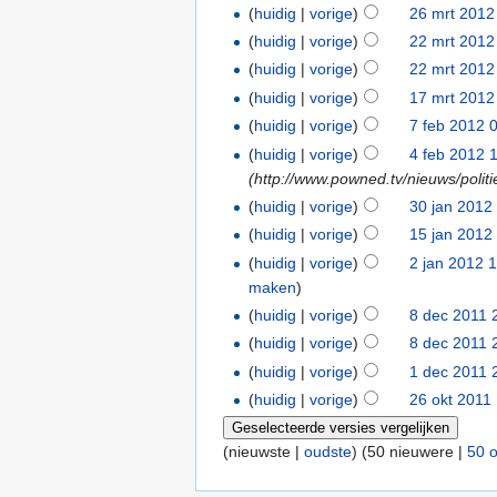
(
huidig
|
vorige
)
26 mrt 2012
(
huidig
|
vorige
)
22 mrt 2012
(
huidig
|
vorige
)
22 mrt 2012
(
huidig
|
vorige
)
17 mrt 2012
(
huidig
|
vorige
)
7 feb 2012 
(
huidig
|
vorige
)
4 feb 2012 
(http://www.powned.tv/nieuws/poli
(
huidig
|
vorige
)
30 jan 2012
(
huidig
|
vorige
)
15 jan 2012
(
huidig
|
vorige
)
2 jan 2012 
maken
)
(
huidig
|
vorige
)
8 dec 2011 
(
huidig
|
vorige
)
8 dec 2011 
(
huidig
|
vorige
)
1 dec 2011 
(
huidig
|
vorige
)
26 okt 2011
(nieuwste |
oudste
) (50 nieuwere |
50 