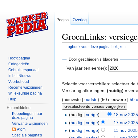
Pagina
Overleg
GroenLinks: versiege
Logboek voor deze pagina bekijken
Ga naar:
navigatie
,
zoeken
Hoofdpagina
Door geschiedenis bladeren
Categorieën
Van jaar (en eerder):
Gebruikersportaal
In het Nieuws
Voorbehoud
Selectie voor verschillen: selecteer d
Recente wijzigingen
Verklaring afkortingen:
(huidig)
= versc
Willekeurige pagina
(nieuwste |
oudste
) (50 nieuwere |
50 
Hulp
Hulpmiddelen
Koppelingen naar
(huidig |
vorige
)
18 nov 2025
deze pagina
(
huidig
|
vorige
)
17 nov 2025
Verwante wijzigingen
Atom
(
huidig
|
vorige
)
11 nov 2025
Speciale pagina's