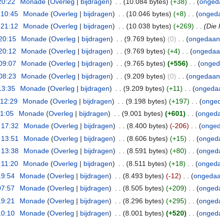
20:22
‎
Monade
(
Overleg
|
bijdragen
)
‎
. .
(10.084 bytes)
(+38)
‎
. .
(
onged
 10:45
‎
Monade
(
Overleg
|
bijdragen
)
‎
. .
(10.046 bytes)
(+8)
‎
. .
(
onged
 21:12
‎
Monade
(
Overleg
|
bijdragen
)
‎
. .
(10.038 bytes)
(+269)
‎
. .
(Die 
20:15
‎
Monade
(
Overleg
|
bijdragen
)
‎
. .
(9.769 bytes)
(0)
‎
. .
(
ongedaan
20:12
‎
Monade
(
Overleg
|
bijdragen
)
‎
. .
(9.769 bytes)
(+4)
‎
. .
(
ongedaa
09:07
‎
Monade
(
Overleg
|
bijdragen
)
‎
. .
(9.765 bytes)
(+556)
‎
. .
(
onged
08:23
‎
Monade
(
Overleg
|
bijdragen
)
‎
. .
(9.209 bytes)
(0)
‎
. .
(
ongedaan
13:35
‎
Monade
(
Overleg
|
bijdragen
)
‎
. .
(9.209 bytes)
(+11)
‎
. .
(
ongeda
 12:29
‎
Monade
(
Overleg
|
bijdragen
)
‎
. .
(9.198 bytes)
(+197)
‎
. .
(
onge
21:05
‎
Monade
(
Overleg
|
bijdragen
)
‎
. .
(9.001 bytes)
(+601)
‎
. .
(
onged
 17:32
‎
Monade
(
Overleg
|
bijdragen
)
‎
. .
(8.400 bytes)
(-206)
‎
. .
(
onge
 13:51
‎
Monade
(
Overleg
|
bijdragen
)
‎
. .
(8.606 bytes)
(+15)
‎
. .
(
onged
 13:38
‎
Monade
(
Overleg
|
bijdragen
)
‎
. .
(8.591 bytes)
(+80)
‎
. .
(
onged
 11:20
‎
Monade
(
Overleg
|
bijdragen
)
‎
. .
(8.511 bytes)
(+18)
‎
. .
(
onged
19:54
‎
Monade
(
Overleg
|
bijdragen
)
‎
. .
(8.493 bytes)
(-12)
‎
. .
(
ongeda
07:57
‎
Monade
(
Overleg
|
bijdragen
)
‎
. .
(8.505 bytes)
(+209)
‎
. .
(
onged
19:21
‎
Monade
(
Overleg
|
bijdragen
)
‎
. .
(8.296 bytes)
(+295)
‎
. .
(
onged
10:10
‎
Monade
(
Overleg
|
bijdragen
)
‎
. .
(8.001 bytes)
(+520)
‎
. .
(
onged