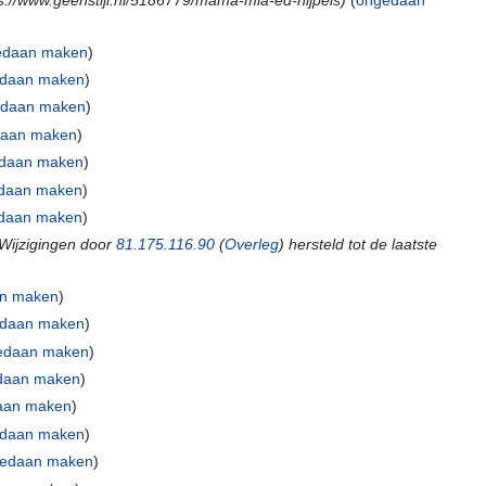
ps://www.geenstijl.nl/5186779/mama-mia-ed-nijpels)
(
ongedaan
edaan maken
)
daan maken
)
daan maken
)
aan maken
)
daan maken
)
daan maken
)
daan maken
)
Wijzigingen door
81.175.116.90
(
Overleg
) hersteld tot de laatste
n maken
)
daan maken
)
edaan maken
)
daan maken
)
aan maken
)
daan maken
)
edaan maken
)