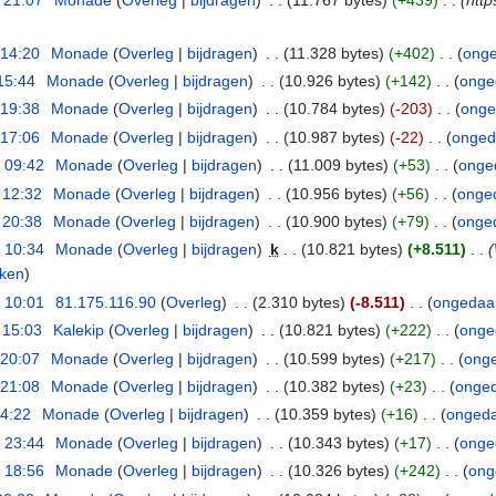
 21:07
‎
Monade
(
Overleg
|
bijdragen
)
‎
. .
(11.767 bytes)
(+439)
‎
. .
(htt
 14:20
‎
Monade
(
Overleg
|
bijdragen
)
‎
. .
(11.328 bytes)
(+402)
‎
. .
(
ong
15:44
‎
Monade
(
Overleg
|
bijdragen
)
‎
. .
(10.926 bytes)
(+142)
‎
. .
(
onge
 19:38
‎
Monade
(
Overleg
|
bijdragen
)
‎
. .
(10.784 bytes)
(-203)
‎
. .
(
onge
 17:06
‎
Monade
(
Overleg
|
bijdragen
)
‎
. .
(10.987 bytes)
(-22)
‎
. .
(
onged
 09:42
‎
Monade
(
Overleg
|
bijdragen
)
‎
. .
(11.009 bytes)
(+53)
‎
. .
(
onge
 12:32
‎
Monade
(
Overleg
|
bijdragen
)
‎
. .
(10.956 bytes)
(+56)
‎
. .
(
onge
 20:38
‎
Monade
(
Overleg
|
bijdragen
)
‎
. .
(10.900 bytes)
(+79)
‎
. .
(
onge
 10:34
‎
Monade
(
Overleg
|
bijdragen
)
‎
k
. .
(10.821 bytes)
(+8.511)
‎
. .
(
ken
)
 10:01
‎
81.175.116.90
(
Overleg
)
‎
. .
(2.310 bytes)
(-8.511)
‎
. .
(
ongedaa
 15:03
‎
Kalekip
(
Overleg
|
bijdragen
)
‎
. .
(10.821 bytes)
(+222)
‎
. .
(
onge
 20:07
‎
Monade
(
Overleg
|
bijdragen
)
‎
. .
(10.599 bytes)
(+217)
‎
. .
(
ong
 21:08
‎
Monade
(
Overleg
|
bijdragen
)
‎
. .
(10.382 bytes)
(+23)
‎
. .
(
onge
14:22
‎
Monade
(
Overleg
|
bijdragen
)
‎
. .
(10.359 bytes)
(+16)
‎
. .
(
onged
 23:44
‎
Monade
(
Overleg
|
bijdragen
)
‎
. .
(10.343 bytes)
(+17)
‎
. .
(
onge
 18:56
‎
Monade
(
Overleg
|
bijdragen
)
‎
. .
(10.326 bytes)
(+242)
‎
. .
(
ong