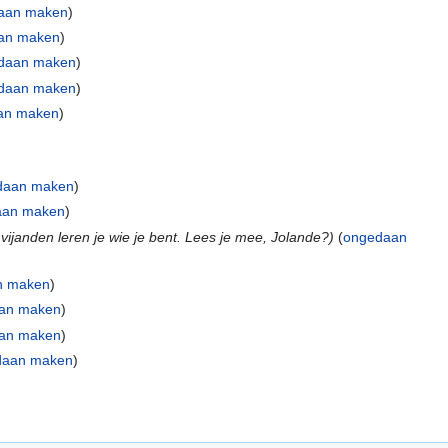
aan maken
)
an maken
)
daan maken
)
daan maken
)
an maken
)
daan maken
)
aan maken
)
vijanden leren je wie je bent. Lees je mee, Jolande?)
(
ongedaan
n maken
)
an maken
)
an maken
)
daan maken
)