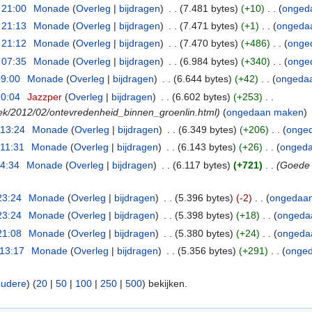
 21:00
‎
Monade
(
Overleg
|
bijdragen
)
‎
. .
(7.481 bytes)
(+10)
‎
. .
(
onged
 21:13
‎
Monade
(
Overleg
|
bijdragen
)
‎
. .
(7.471 bytes)
(+1)
‎
. .
(
ongeda
 21:12
‎
Monade
(
Overleg
|
bijdragen
)
‎
. .
(7.470 bytes)
(+486)
‎
. .
(
onge
 07:35
‎
Monade
(
Overleg
|
bijdragen
)
‎
. .
(6.984 bytes)
(+340)
‎
. .
(
onge
09:00
‎
Monade
(
Overleg
|
bijdragen
)
‎
. .
(6.644 bytes)
(+42)
‎
. .
(
ongeda
10:04
‎
Jazzper
(
Overleg
|
bijdragen
)
‎
. .
(6.602 bytes)
(+253)
‎
. .
tiek/2012/02/ontevredenheid_binnen_groenlin.html)
(
ongedaan maken
)
 13:24
‎
Monade
(
Overleg
|
bijdragen
)
‎
. .
(6.349 bytes)
(+206)
‎
. .
(
onge
 11:31
‎
Monade
(
Overleg
|
bijdragen
)
‎
. .
(6.143 bytes)
(+26)
‎
. .
(
onged
14:34
‎
Monade
(
Overleg
|
bijdragen
)
‎
. .
(6.117 bytes)
(+721)
‎
. .
(Goede 
23:24
‎
Monade
(
Overleg
|
bijdragen
)
‎
. .
(5.396 bytes)
(-2)
‎
. .
(
ongedaa
23:24
‎
Monade
(
Overleg
|
bijdragen
)
‎
. .
(5.398 bytes)
(+18)
‎
. .
(
ongeda
21:08
‎
Monade
(
Overleg
|
bijdragen
)
‎
. .
(5.380 bytes)
(+24)
‎
. .
(
ongeda
 13:17
‎
Monade
(
Overleg
|
bijdragen
)
‎
. .
(5.356 bytes)
(+291)
‎
. .
(
onge
oudere
) (
20
|
50
|
100
|
250
|
500
) bekijken.