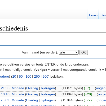
Lezen
Bew
schiedenis
Van maand (en eerder):
e te vergelijken versies en toets ENTER of de knop onderaan.
hil met huidige versie,
(vorige)
= verschil met voorgaande versie,
k
= k
oudere
) (
20
|
50
|
100
|
250
|
500
) bekijken.
 21:05
‎
Monade
(
Overleg
|
bijdragen
)
‎
. .
(11.871 bytes)
(+7)
‎
. .
(
onged
 18:10
‎
Monade
(
Overleg
|
bijdragen
)
‎
. .
(11.864 bytes)
(+20)
‎
. .
(
onge
 23:02
‎
Monade
(
Overleg
|
bijdragen
)
‎
. .
(11.844 bytes)
(+77)
‎
. .
(
onge