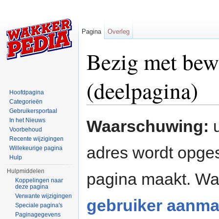
Pagina
Overleg
Bezig met bew
(deelpagina)
Hoofdpagina
Categorieën
Ga naar:
navigatie
,
zoeken
Gebruikersportaal
In het Nieuws
Waarschuwing:
u
Voorbehoud
Recente wijzigingen
adres wordt opges
Willekeurige pagina
Hulp
Hulpmiddelen
pagina maakt. W
Koppelingen naar
deze pagina
Verwante wijzigingen
gebruiker aanma
Speciale pagina's
Paginagegevens