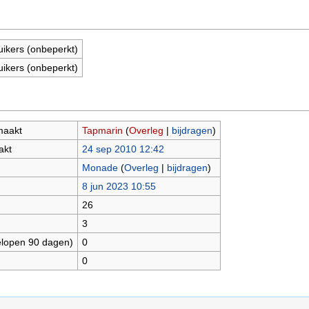
uikers (onbeperkt)
uikers (onbeperkt)
maakt
Tapmarin
(
Overleg
|
bijdragen
)
akt
24 sep 2010 12:42
Monade
(
Overleg
|
bijdragen
)
8 jun 2023 10:55
26
3
elopen 90 dagen)
0
0