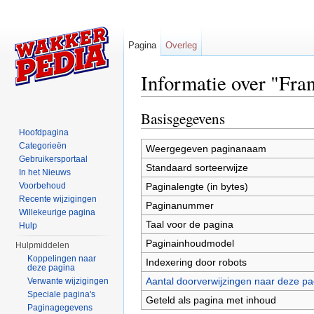
Pagina
Overleg
Informatie over "Fran
Ga naar:
navigatie
,
zoeken
Basisgegevens
Hoofdpagina
Categorieën
Weergegeven paginanaam
Gebruikersportaal
Standaard sorteerwijze
In het Nieuws
Paginalengte (in bytes)
Voorbehoud
Recente wijzigingen
Paginanummer
Willekeurige pagina
Taal voor de pagina
Hulp
Paginainhoudmodel
Hulpmiddelen
Koppelingen naar
Indexering door robots
deze pagina
Aantal doorverwijzingen naar deze pa
Verwante wijzigingen
Speciale pagina's
Geteld als pagina met inhoud
Paginagegevens