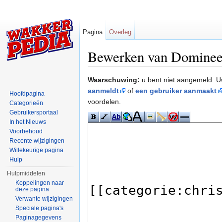
Pagina
Overleg
Bewerken van Domine
Ga naar:
navigatie
,
zoeken
Waarschuwing:
u bent niet aangemeld. U
aanmeldt
of
een gebruiker aanmaakt
Hoofdpagina
voordelen.
Categorieën
Gebruikersportaal
In het Nieuws
Voorbehoud
Recente wijzigingen
Willekeurige pagina
Hulp
Hulpmiddelen
Koppelingen naar
deze pagina
Verwante wijzigingen
Speciale pagina's
Paginagegevens