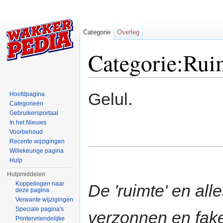
Categorie
Overleg
Categorie:Rui
Ga naar:
navigatie
,
zoeken
Gelul.
Hoofdpagina
Categorieën
Gebruikersportaal
In het Nieuws
Voorbehoud
Recente wijzigingen
Willekeurige pagina
Hulp
Hulpmiddelen
Koppelingen naar
De 'ruimte' en all
deze pagina
Verwante wijzigingen
Speciale pagina's
verzonnen en fake.
Printervriendelijke