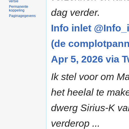
versie
Permanente
dag verder.
koppeling
Paginagegevens
Info inlet @Info_
(de complotpann
Apr 5, 2026 via T
Ik stel voor om M
het heelal te make
dwerg Sirius-K v
verderop ...