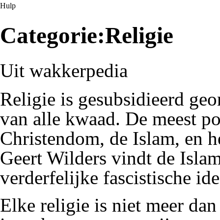
Hulp
Categorie:Religie
Uit wakkerpedia
Religie is
gesubsidieerd
geor
van alle kwaad. De meest pop
Christendom
, de
Islam
, en 
Geert Wilders
vindt de Isla
verderfelijke
fascistische
ide
Elke religie is niet meer da