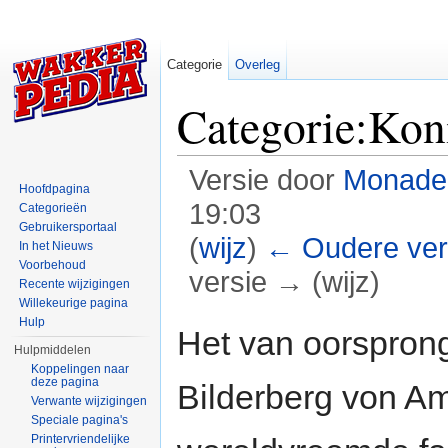
Categorie
Overleg
Categorie:Koni
Versie door
Monade
Hoofdpagina
19:03
Categorieën
Gebruikersportaal
(
wijz
)
← Oudere ver
In het Nieuws
Voorbehoud
versie → (wijz)
Recente wijzigingen
Willekeurige pagina
Ga naar:
navigatie
,
zoeken
Hulp
Het van oorspro
Hulpmiddelen
Koppelingen naar
deze pagina
Bilderberg von Am
Verwante wijzigingen
Speciale pagina's
Printervriendelijke