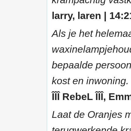
larry, laren | 14:
Als je het helemaa
waxinelampjehoude
bepaalde persoon t
kost en inwoning.
ÎÎÎ RebeL ÎÎÎ, Em
Laat de Oranjes m
terugwerkende kra