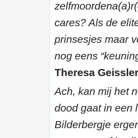
zelfmoordena(a)
cares? Als de elit
prinsesjes maar ve
nog eens “keuningi
Theresa Geissle
Ach, kan mij het n
dood gaat in een l
Bilderbergje ergen