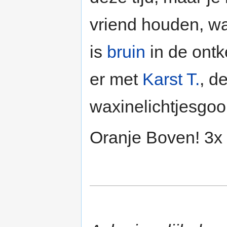
vriend houden, wa
is
bruin
in de ontk
er met
Karst T.
, d
waxinelichtjesgoo
Oranje Boven! 3x