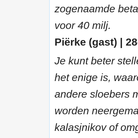
zogenaamde betaa
voor 40 milj.
Piërke (gast) | 2
Je kunt beter stel
het enige is, waar
andere sloebers m
worden neergemaa
kalasjnikov of om