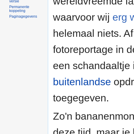
wereldvreemde fa
versie
Permanente
koppeling
waarvoor wij
erg 
Paginagegevens
helemaal niets. A
fotoreportage in 
een schandaaltje
buitenlandse
opdr
toegegeven.
Zo'n bananenmonar
deze tijd, maar je