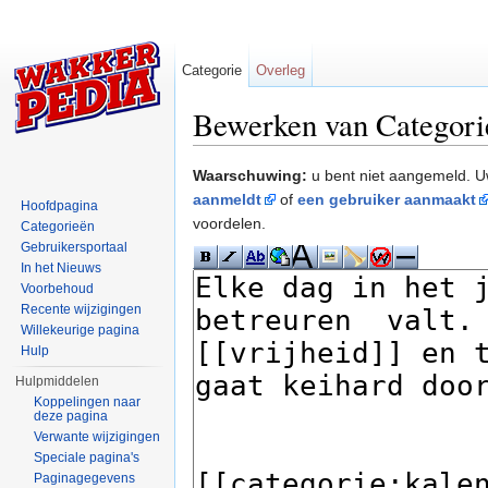
Categorie
Overleg
Bewerken van Categor
Ga naar:
navigatie
,
zoeken
Waarschuwing:
u bent niet aangemeld. U
aanmeldt
of
een gebruiker aanmaakt
Hoofdpagina
voordelen.
Categorieën
Gebruikersportaal
In het Nieuws
Voorbehoud
Recente wijzigingen
Willekeurige pagina
Hulp
Hulpmiddelen
Koppelingen naar
deze pagina
Verwante wijzigingen
Speciale pagina's
Paginagegevens