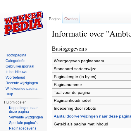
Pagina
Overleg
Informatie over "Ambt
Ga naar:
navigatie
,
zoeken
Basisgegevens
Hoofdpagina
Weergegeven paginanaam
Categorieën
Gebruikersportaal
Standaard sorteerwijze
In het Nieuws
Paginalengte (in bytes)
Voorbehoud
Recente wijzigingen
Paginanummer
Willekeurige pagina
Taal voor de pagina
Hulp
Paginainhoudmodel
Hulpmiddelen
Indexering door robots
Koppelingen naar
deze pagina
Aantal doorverwijzingen naar deze pagin
Verwante wijzigingen
Speciale pagina's
Geteld als pagina met inhoud
Paginagegevens